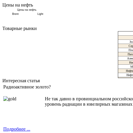
Цены на нефть
Цены на нефть
Brent
Light
Товарные рынки
Зо
Сер
Пла
Пал
Алю
Ни
М
Нефть
Нефт
Интересная статья
Радиоактивное золото?
Не так давно в провинциальном российско
уровень радиации в ювелирных магазинах 
Подробнее ...