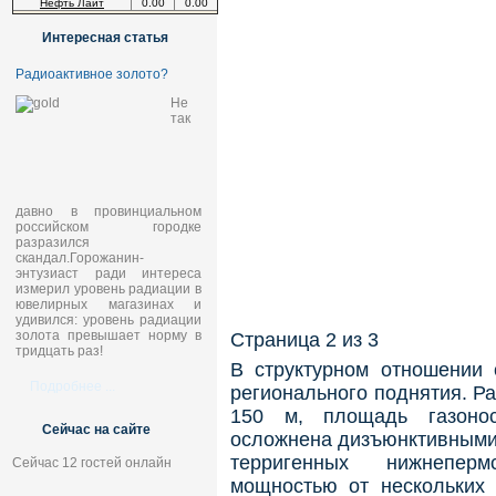
Нефть Лайт
0.00
0.00
Интересная статья
Радиоактивное золото?
Не
так
давно в провинциальном
российском городке
разразился
скандал.Горожанин-
энтузиаст ради интереса
измерил уровень радиации в
ювелирных магазинах и
удивился: уровень радиации
золота превышает норму в
Страница 2 из 3
тридцать раз!
В структурном отношении 
Подробнее ...
регионального поднятия. Р
150 м, площадь газонос
Сейчас на сайте
осложнена дизъюнктивными 
терригенных нижнеперм
Сейчас 12 гостей онлайн
мощностью от нескольких 