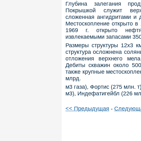
Глубина залегания про
Покрышкой служит верх
сложенная ангидритами и
Местоскопление открыто в 
1969 г. открыто нефт
извлекаемыми запасами 350
Размеры структуры 12x3 км
структура осложнена соля
отложения верхнего мел
Дебиты скважин около 500
также крупные местоскопле
млрд.
м3 газа), Фортис (275 млн. т
м3), Индефатигейбл (226 мл
<< Предыдущая
-
Следующ