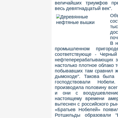
величайших триумфов пре
весь девятнадцатый век".
Об
со
ты
до
поч
В н
промышленном пригоро
соответствующе - Черный
нефтеперерабатывающих з
настолько плотное облако т
побывавших там сравнил ж
дымоходе". Такова была 
господствовали Нобел
производила половину всег
и они с воодушевление
настоящему времени амер
вытеснен с российского рын
«Братьев Нобелей» появил
Ротшильды образовали "