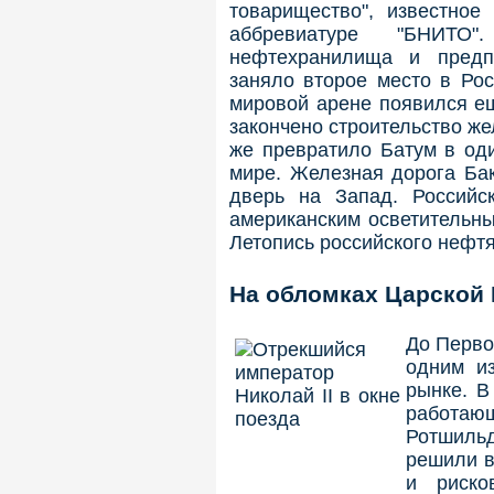
товарищество", известное
аббревиатуре "БНИТ
нефтехранилища и предп
заняло второе место в Ро
мировой арене появился ещ
закончено строительство жел
же превратило Батум в од
мире. Железная дорога Бак
дверь на Запад. Российс
американским осветительны
Летопись российского нефтя
На обломках Царской
До Перво
одним и
рынке. В
работа
Ротшиль
решили в
и риско