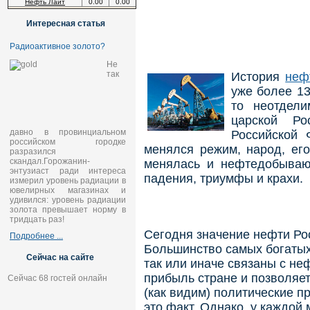
Нефть Лайт
0.00
0.00
Интересная статья
Радиоактивное золото?
Не
так
История
неф
уже более 13
то неотдел
царской Р
давно в провинциальном
Российской 
российском городке
менялся режим, народ, его
разразился
скандал.Горожанин-
менялась и нефтедобываю
энтузиаст ради интереса
падения, триумфы и крахи.
измерил уровень радиации в
ювелирных магазинах и
удивился: уровень радиации
золота превышает норму в
тридцать раз!
Сегодня значение нефти Ро
Подробнее ...
Большинство самых богаты
Сейчас на сайте
так или иначе связаны с не
прибыль стране и позволяе
Сейчас 68 гостей онлайн
(как видим) политические п
это факт. Однако, у каждой