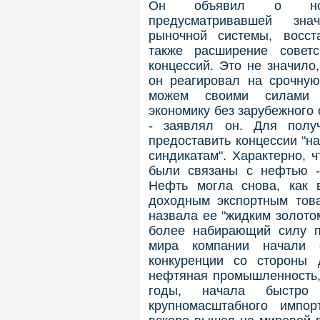
Он объявил о ново
предусматривавшей зна
рыночной системы, восст
также расширение совет
концессий. Это не значило
он реагировал на срочну
можем своими силами 
экономику без зарубежного
- заявлял он. Для полу
предоставить концессии "
синдикатам". Характерно, 
были связаны с нефтью - "
Нефть могла снова, как 
доходным экспортным това
назвала ее "жидким золото
более набирающий силу п
мира компании начали 
конкуренции со стороны 
нефтяная промышленность, 
годы, начала быстро 
крупномасштабного импо