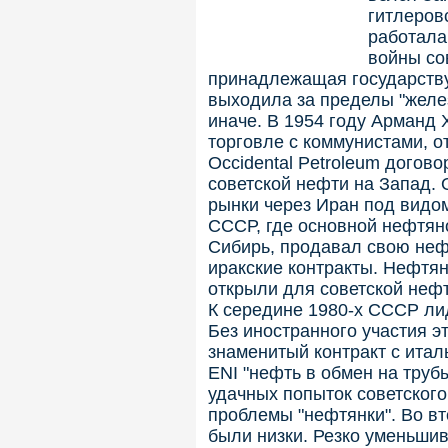
гитлеров
работала
войны со
принадлежащая государству
выходила за пределы "желез
иначе. В 1954 году Арманд
торговле с коммунистами, о
Occidental Petroleum догов
советской нефти на Запад.
рынки через Иран под видом
СССР, где основной нефтян
Сибирь, продавал свою неф
иракские контракты. Нефтян
открыли для советской неф
К середине 1980-х СССР ли
Без иностранного участия э
знаменитый контракт с итал
ENI "нефть в обмен на труб
удачных попыток советского
проблемы "нефтянки". Во вт
были низки. Резко уменьши