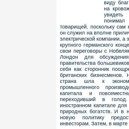
виду бла
на крово
увидеть
понимал
товарищей, поскольку сам 
он служил на вполне прили
электрической компании, а
крупного германского конц
свои переговоры с Нобеля
Лондон для обсуждени
правительства большевиков
себя как сторонник поощр
британских бизнесменов. 
страна шла к экономи
промышленного производ
капитала и повсеместн
переходивший в голод
иностранном капитале для 
природных богатств. И в 
новую политику предос
инвесторам. Затем, в марте