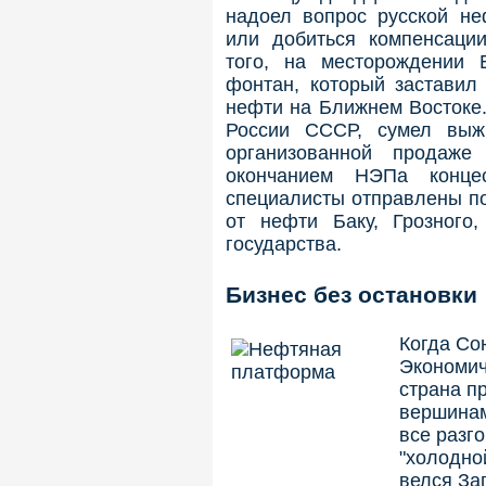
надоел вопрос русской не
или добиться компенсаци
того, на месторождении 
фонтан, который заставил
нефти на Ближнем Востоке.
России СССР, сумел выж
организованной продаже
окончанием НЭПа конце
специалисты отправлены по
от нефти Баку, Грозного
государства.
Бизнес без остановки
Когда Со
Экономич
страна п
вершинам
все разг
"холодно
велся За