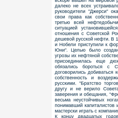
вскоре вышел на мировой р
далеко не всех устраива
руководители "Джерси" ок
свои права как собствен
третью всей нефтедобыч
ситуацией установившейс
отношения с Советской Ро
дешевой русской нефти. В 1
и Нобели приступили к фо
Юни". Целью было создан
угрозы их нефтяной собств
присоединилась еще дю
обязались бороться с С
договорились добиваться 
собственность и воздер
русскими. "Братство торг
другу и не верило Совет
заверения и обещания, "Фр
весьма неустойчивых нога
понимавший капиталистов и
мастерски играть с компани
К концу двадцатых годо