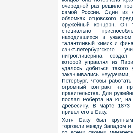
очередной раз решило прои
самой России. Один из 
обломках отцовского пре
оружейный концерн. Он т
специально приспособ
находившихся в ужасном
талантливый химик и финан
санкт-петербургского 
нитроглицерина, создал
которой управлял из Пари
удалось добиться такого 
заканчивались неудачами,
Петербург, чтобы работат
огромный контракт на пр
правительства. Для ружейн
послал Роберта на юг, на
древесину. В марте 1873
привел его в Баку.
Хотя Баку был крупным
торговли между Западом и 
со всеми своими минарета