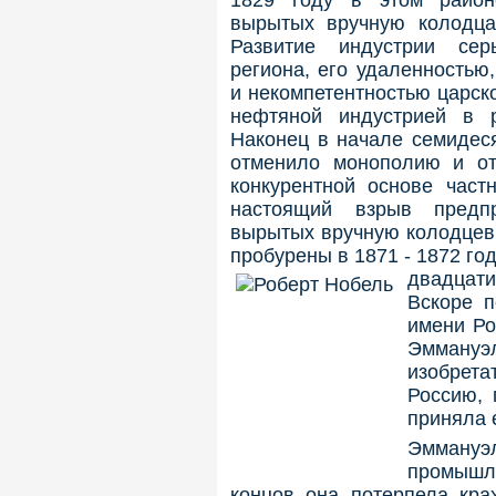
1829 году в этом район
вырытых вручную колодц
Развитие индустрии сер
региона, его удаленностью
и некомпетентностью царск
нефтяной индустрией в р
Наконец в начале семидеся
отменило монополию и о
конкурентной основе част
настоящий взрыв предпр
вырытых вручную колодцев
пробурены в 1871 - 1872 го
двадцат
Вскоре п
имени Ро
Эммануэ
изобрета
Россию, 
приняла 
Эммануэ
промышл
концов она потерпела крах