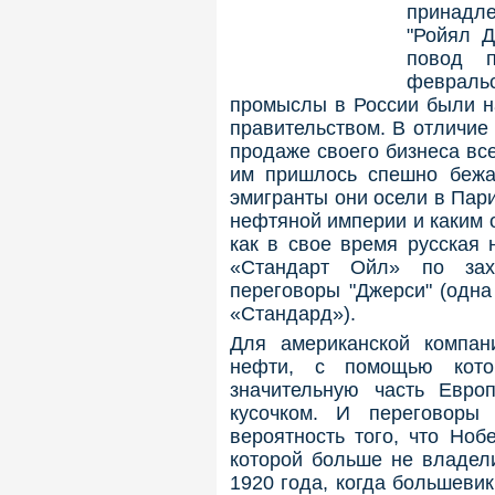
принадл
"Ройял Д
повод п
феврал
промыслы в России были н
правительством. В отличие
продаже своего бизнеса вс
им пришлось спешно бежат
эмигранты они осели в Пари
нефтяной империи и каким 
как в свое время русская
«Стандарт Ойл» по зах
переговоры "Джерси" (одна
«Стандард»).
Для американской компан
нефти, с помощью кото
значительную часть Евр
кусочком. И переговоры
вероятность того, что Ноб
которой больше не владели
1920 года, когда большеви