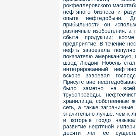
рокфеллеровского масштаба
нефтяного бизнеса и разу
опыте нефтедобычи. Д
прибыльности он использ
различные изобретения, а 
сбыта продукции; кром
предприятие. В течение не
нефть завоевала популя
показателю американскую, 
швед Людвиг Нобель стал
интегрированный нефтян
вскоре завоевал господ
Присутствие нефтедобываю
было заметно на всей 
трубопроводы, нефтеочис
хранилища, собственные ж
сеть, а также заграничные
значительно лучше, чем к л
и которые гордо называл
развитие нефтяной импери
десяти лет ее существ