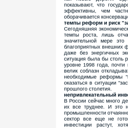
показывают, что госуда
эффективны, чем част
оборачивается консерваци
темпы реформ и риск "з
Сегодняшняя экономическ
темпы роста, лишь отча
значительной мере это
благоприятных внешних фа
даже без энергичных эк
ситуация была бы столь 
уровне 1998 года, почти 
велик соблазн откладыва
необходимые реформы "н
оказаться в ситуации "за
прошлого столетия.
непривлекательный инв
В России сейчас много де
их все труднее. И это 
промышленности отчаянно
сектор все еще не гото
инвестиции растут, хо