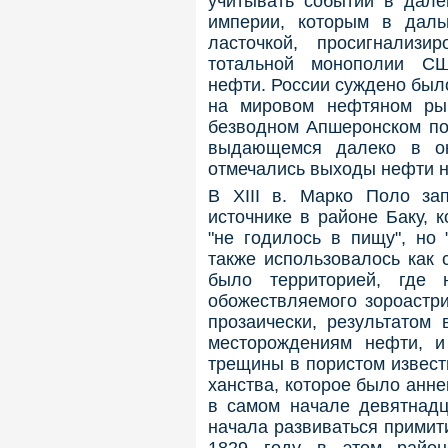
учитывать событий в дале
империи, которым в дал
ласточкой, просигнализ
тотальной монополии СШ
нефти. России суждено был
на мировом нефтяном рын
безводном Апшеронском пол
выдающемся далеко в ок
отмечались выходы нефти н
В XIII в. Марко Поло з
источнике в районе Баку, 
"не годилось в пищу", но 
также использовалось как 
было территорией, где 
обожествляемого зороастр
прозаически, результатом 
месторождениям нефти, и
трещины в пористом извест
ханства, которое было анн
в самом начале девятнадц
начала развиваться примит