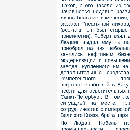
шахов, а его население со
начавшееся недавно разв
жизнь большие изменения,
заражен "нефтяной лихора
(все-таки он был старше
привилегии), Роберт взял 
Людвиг выдал ему на пок
приобрел на них небольш
занялись нефтяным бизн
модернизации и повышени
завода, купленного им на
дополнительные средств
компетентного про
нефтепереработкой в Баку.
нефти для осветительных 
Санкт-Петербург. В том же
ситуацией на месте, пр
сотрудничества с имперско
Великого Князя, брата царя 
Но Людвиг Нобель так
промышленности, спо