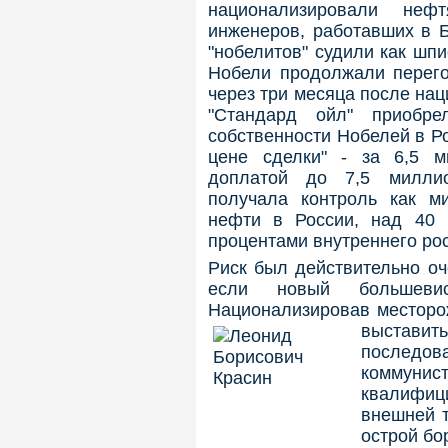
национализировали нефт
инженеров, работавших в Б
"нобелитов" судили как шпи
Нобели продолжали перего
через три месяца после на
"Стандард ойл" приобр
собственности Нобелей в Р
цене сделки" - за 6,5 
доплатой до 7,5 миллио
получала контроль как м
нефти в России, над 40 
процентами внутреннего ро
Риск был действительно оч
если новый большевис
Национализировав месторо
выстави
последов
коммуни
квалифиц
внешней т
острой бо