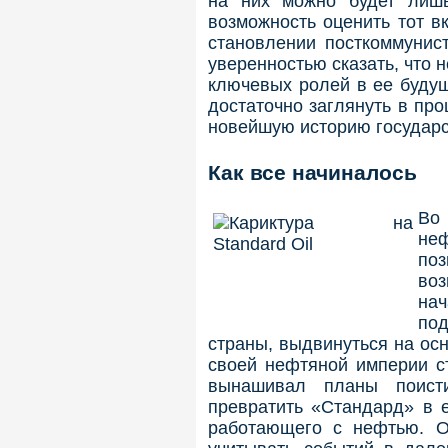
на них можно будет лишь
возможность оценить тот в
становлении посткоммунис
уверенностью сказать, что 
ключевых ролей в ее будущ
достаточно заглянуть в пр
новейшую историю государс
Как все начиналось
Во
не
по
во
на
по
страны, выдвинуться на ос
своей нефтяной империи с
вынашивал планы поисти
превратить «Стандард» в 
работающего с нефтью. О